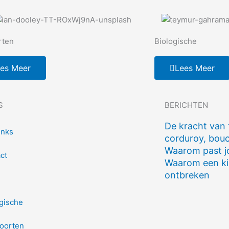
rten
Biologische
es Meer
Lees Meer
S
BERICHTEN
De kracht van 
inks
corduroy, bouc
Waarom past j
ct
Waarom een kim
ontbreken
gische
soorten