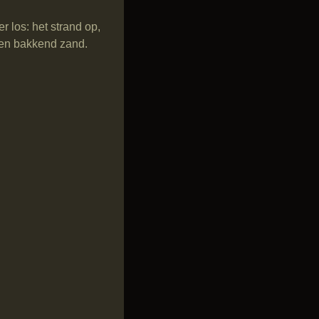
 los: het strand op,
 en bakkend zand.