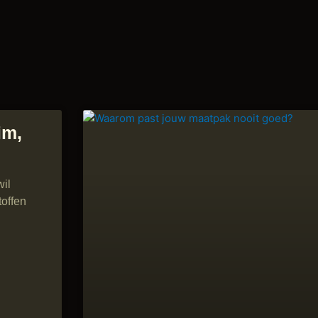
im,
wil
toffen