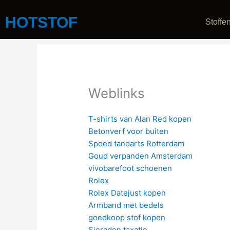
Ga
naar
HOTSTOF
Stoffe
de
inhoud
Weblinks
T-shirts van Alan Red kopen
Betonverf voor buiten
Spoed tandarts Rotterdam
Goud verpanden Amsterdam
vivobarefoot schoenen
Rolex
Rolex Datejust kopen
Armband met bedels
goedkoop stof kopen
Sieraden taxatie