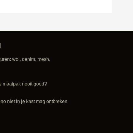
N
turen: wol, denim, mesh,
w maatpak nooit goed?
o niet in je kast mag ontbreken