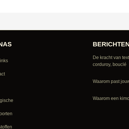
NAS
BERICHTE
De kracht van tex
inks
corduroy, bouclé
act
Waarom past jou
Waarom een kimon
ogische
oorten
stoffen